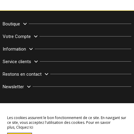
Boutique
Votre Compte
Information
Service clients
Restons en contact
Newsletter
Les cookies assurent le bon fonctionnement de ce site. En navigant sur
ce site, vous acceptez l'utilisation des cookies. Pour en savoir
plus,
Cliquez Ici
© Copyright 2003–2026 Bollymarket.com - Tous Droits Réservés