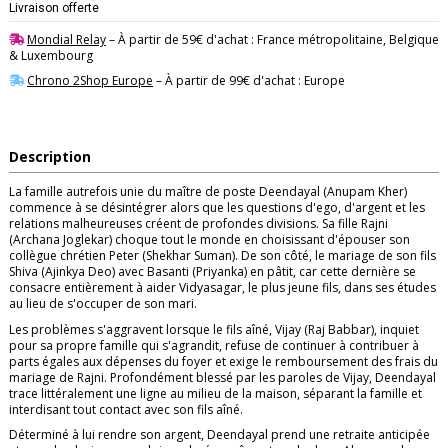
Livraison offerte
Mondial Relay
– À partir de 59€ d'achat : France métropolitaine, Belgique
& Luxembourg
Chrono 2Shop Europe
– À partir de 99€ d'achat : Europe
Description
La famille autrefois unie du maître de poste Deendayal (Anupam Kher)
commence à se désintégrer alors que les questions d'ego, d'argent et les
relations malheureuses créent de profondes divisions. Sa fille Rajni
(Archana Joglekar) choque tout le monde en choisissant d'épouser son
collègue chrétien Peter (Shekhar Suman). De son côté, le mariage de son fils
Shiva (Ajinkya Deo) avec Basanti (Priyanka) en pâtit, car cette dernière se
consacre entièrement à aider Vidyasagar, le plus jeune fils, dans ses études
au lieu de s'occuper de son mari.
Les problèmes s'aggravent lorsque le fils aîné, Vijay (Raj Babbar), inquiet
pour sa propre famille qui s'agrandit, refuse de continuer à contribuer à
parts égales aux dépenses du foyer et exige le remboursement des frais du
mariage de Rajni. Profondément blessé par les paroles de Vijay, Deendayal
trace littéralement une ligne au milieu de la maison, séparant la famille et
interdisant tout contact avec son fils aîné.
Déterminé à lui rendre son argent, Deendayal prend une retraite anticipée