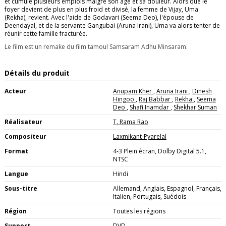
et cumule plusieurs emplois malgré son âge et sa douleur. Alors que le
foyer devient de plus en plus froid et divisé, la femme de Vijay, Uma
(Rekha), revient. Avec l'aide de Godavari (Seema Deo), l'épouse de
Deendayal, et de la servante Gangubai (Aruna Irani), Uma va alors tenter de
réunir cette famille fracturée.
Le film est un remake du film tamoul Samsaram Adhu Minsaram
.
Détails du produit
Acteur
Anupam Kher
,
Aruna Irani
,
Dinesh
Hingoo
,
Raj Babbar
,
Rekha
,
Seema
Deo
,
Shafi Inamdar
,
Shekhar Suman
Réalisateur
T. Rama Rao
Compositeur
Laxmikant-Pyarelal
Format
4-3 Plein écran, Dolby Digital 5.1,
NTSC
Langue
Hindi
Sous-titre
Allemand, Anglais, Espagnol, Français,
Italien, Portugais, Suédois
Région
Toutes les régions
Support
DVD