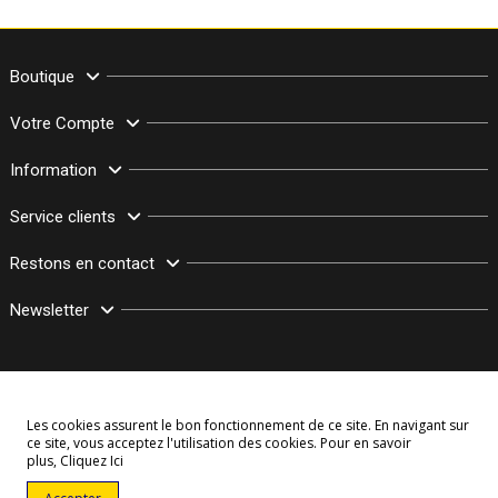
Boutique
Votre Compte
Information
Service clients
Restons en contact
Newsletter
Les cookies assurent le bon fonctionnement de ce site. En navigant sur
ce site, vous acceptez l'utilisation des cookies. Pour en savoir
plus,
Cliquez Ici
© Copyright 2003–2026 Bollymarket.com - Tous Droits Réservés