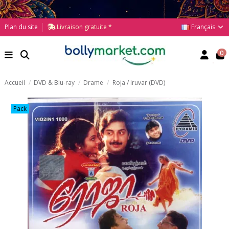
Français
Plan du site
Livraison gratuite *
0
Accueil
DVD & Blu-ray
Drame
Roja / Iruvar (DVD)
Pack