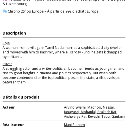
& Luxembourg
Chrono 2Shop Europe
– À partir de 99€ d'achat : Europe
Description
Roja
A woman from a village in Tamil Nadu marries a sophisticated city dweller
and moves with him to Kashmir, where all is rosy - until he gets kidnapped
by militants.
Iruvar
A struggling actor and a writer-politician become friends as young men and
rise to great heights in cinema and politics respectively. But when both
become contenders for the top political post in the state, a rift develops
between them.
Détails du produit
Acteur
Arvind Swami, Madhoo, Nassar,
Janagaraj, Mohanlal, Prakash Raj,
Aishwarya Rai, Revathi, Tabu, Gautami
Réalisateur
Mani Ratnam