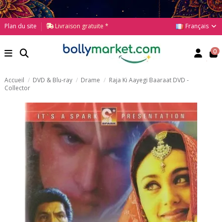
Français
Plan du site
Livraison gratuite *
0
Accueil
DVD & Blu-ray
Drame
Raja Ki Aayegi Baaraat DVD -
Collector