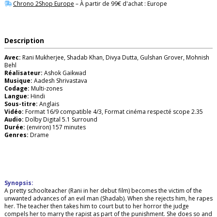
Chrono 2Shop Europe
– À partir de 99€ d'achat : Europe
Description
Avec:
Rani Mukherjee, Shadab Khan, Divya Dutta, Gulshan Grover, Mohnish
Behl
Réalisateur:
Ashok Gaikwad
Musique:
Aadesh Shrivastava
Codage:
Multi-zones
Langue:
Hindi
Sous-titre:
Anglais
Vidéo:
Format 16/9 compatible 4/3, Format cinéma respecté scope 2.35
Audio:
Dolby Digital 5.1 Surround
Durée:
(environ) 157 minutes
Genres:
Drame
Synopsis:
A pretty schoolteacher (Rani in her debut film) becomes the victim of the
unwanted advances of an evil man (Shadab). When she rejects him, he rapes
her. The teacher then takes him to court but to her horror the judge
compels her to marry the rapist as part of the punishment. She does so and