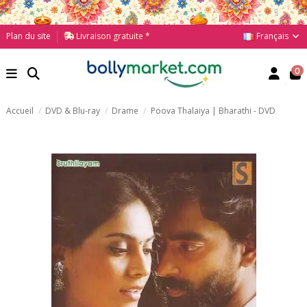
Français
Plan du site
Livraison gratuite *
0
Accueil
DVD & Blu-ray
Drame
Poova Thalaiya | Bharathi - DVD