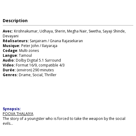
Description
Avec:
Krishnakumar, Udhaya, Sherin, Megha Nair, Swetha, Sayaji Shinde,
Devayani
Réalisateurs:
Sanjairam / Gnana Rajasekaran
Musique:
Peter John / Ilaiyaraja
Codage
: Multi-zones
Langue
: Tamoul
Audio:
Dolby Digital 5.1 Surround
Video:
Format 16/9, compatible 4/3
Durée:
(environ) 290 minutes
Genres:
Drame, Social, Thriller
Synopsis:
POOVA THALAIYA
The story of a youngster who is forced to take the weapon by the social
evils...