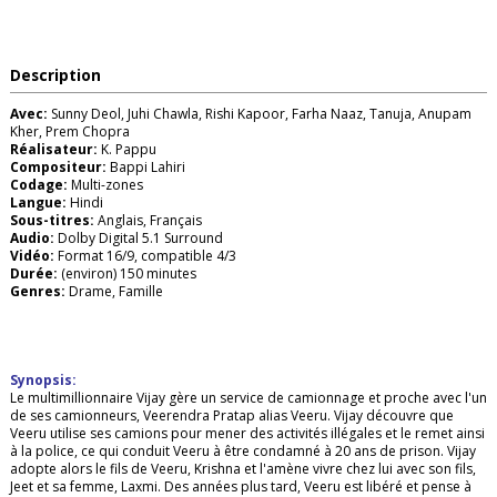
Description
Avec:
Sunny Deol, Juhi Chawla, Rishi Kapoor, Farha Naaz, Tanuja, Anupam
Kher, Prem Chopra
Réalisateur:
K. Pappu
Compositeur:
Bappi Lahiri
Codage:
Multi-zones
Langue:
Hindi
Sous-titres:
Anglais, Français
Audio:
Dolby Digital 5.1 Surround
Vidéo:
Format 16/9, compatible 4/3
Durée:
(environ) 150 minutes
Genres:
Drame, Famille
Synopsis:
Le multimillionnaire Vijay gère un service de camionnage et proche avec l'un
de ses camionneurs, Veerendra Pratap alias Veeru. Vijay découvre que
Veeru utilise ses camions pour mener des activités illégales et le remet ainsi
à la police, ce qui conduit Veeru à être condamné à 20 ans de prison. Vijay
adopte alors le fils de Veeru, Krishna et l'amène vivre chez lui avec son fils,
Jeet et sa femme, Laxmi. Des années plus tard, Veeru est libéré et pense à