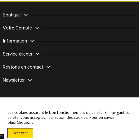
Boutique
Votre Compte
Information
Service clients
Restons en contact
Newsletter
Les cookies assurent le bon fonctionnement de ce site. En navigant sur
ce site, vous acceptez l'utilisation des cookies. Pour en savoir
plus,
Cliquez Ici
© Copyright 2003–2026 Bollymarket.com - Tous Droits Réservés
Accepter