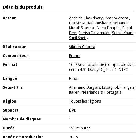
Détails du produit
Acteur
Aashish Chaudhary
,
Amrita Arora
,
Dia Mirza
,
Kulbhushan Kharbanda
,
Murali Sharma
,
Neha Dhupia
,
Rahul
Dev
,
Riteish Deshmukh
,
Sohail Khan
,
Sunil Shetty
Réalisateur
Vikram Chopra
Compositeur
Pritam
Format
16-9 Anamorphique (compatible avec
écran 4-3), Dolby Digital 5.1, NTSC
Langue
Hindi
Sous-titre
Allemand, Anglais, Espagnol, Français,
Italien, Néerlandais, Portugais
Région
Toutes les régions
Support
DVD
Nombre de disques
1
Durée
150 minutes
Année de production
2006