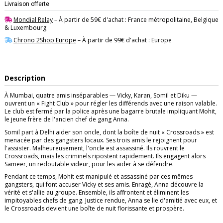
Livraison offerte
Mondial Relay
– À partir de 59€ d'achat : France métropolitaine, Belgique
& Luxembourg
Chrono 2Shop Europe
– À partir de 99€ d'achat : Europe
Description
À Mumbai, quatre amis inséparables — Vicky, Karan, Somil et Diku —
ouvrent un « Fight Club » pour régler les différends avec une raison valable.
Le club est fermé par la police après une bagarre brutale impliquant Mohit,
le jeune frère de l'ancien chef de gang Anna.
Somil part à Delhi aider son oncle, dont la boîte de nuit « Crossroads » est
menacée par des gangsters locaux. Ses trois amis le rejoignent pour
l'assister. Malheureusement, l'oncle est assassiné. Ils rouvrent le
Crossroads, mais les criminels ripostent rapidement. Ils engagent alors
Sameer, un redoutable videur, pour les aider à se défendre.
Pendant ce temps, Mohit est manipulé et assassiné par ces mêmes
gangsters, qui font accuser Vicky et ses amis. Enragé, Anna découvre la
vérité et s'allie au groupe. Ensemble, ils affrontent et éliminent les
impitoyables chefs de gang. Justice rendue, Anna se lie d'amitié avec eux, et
le Crossroads devient une boîte de nuit florissante et prospère.