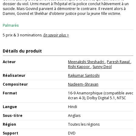
dossier du viol. Urmi meurt à l’hôpital et la police conclut hâtivement à un
suicide. Mais Govind parvient à démontrer le contraire. Il revient alors à
Damini, Govind et Shekhar d’obtenir justice pour la jeune fille victime.
Palmarès
5 prix & 3 nominations.
En savoir plus >
Détails du produit
Acteur
Meenakshi Sheshadri
,
Paresh Rawal
,
Rishi Kapoor
,
Sunny Deol
Réalisateur
Rajkumar Santoshi
Compositeur
Nadeem–Shravan
Format
16-9 Anamorphique (compatible avec
écran 4-3), Dolby Digital 5.1, NTSC
Langue
Hindi
Sous-titre
Anglais
Région
Toutes les régions
Support
DVD