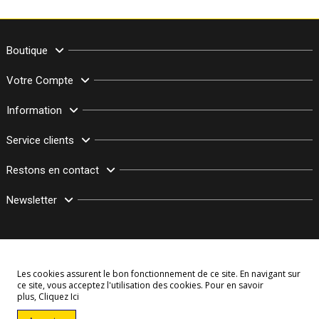
Boutique
Votre Compte
Information
Service clients
Restons en contact
Newsletter
Les cookies assurent le bon fonctionnement de ce site. En navigant sur
ce site, vous acceptez l'utilisation des cookies. Pour en savoir
plus,
Cliquez Ici
© Copyright 2003–2026 Bollymarket.com - Tous Droits Réservés