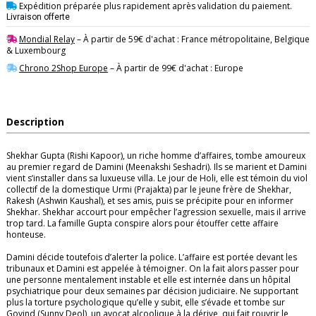
Expédition préparée plus rapidement après validation du paiement.
Livraison offerte
Mondial Relay
– À partir de 59€ d'achat : France métropolitaine, Belgique
& Luxembourg
Chrono 2Shop Europe
– À partir de 99€ d'achat : Europe
Description
Shekhar Gupta (Rishi Kapoor), un riche homme d’affaires, tombe amoureux
au premier regard de Damini (Meenakshi Seshadri). Ils se marient et Damini
vient s’installer dans sa luxueuse villa. Le jour de Holi, elle est témoin du viol
collectif de la domestique Urmi (Prajakta) par le jeune frère de Shekhar,
Rakesh (Ashwin Kaushal), et ses amis, puis se précipite pour en informer
Shekhar. Shekhar accourt pour empêcher l’agression sexuelle, mais il arrive
trop tard. La famille Gupta conspire alors pour étouffer cette affaire
honteuse. ​
Damini décide toutefois d’alerter la police. L’affaire est portée devant les
tribunaux et Damini est appelée à témoigner. On la fait alors passer pour
une personne mentalement instable et elle est internée dans un hôpital
psychiatrique pour deux semaines par décision judiciaire. Ne supportant
plus la torture psychologique qu’elle y subit, elle s’évade et tombe sur
Govind (Sunny Deol), un avocat alcoolique à la dérive, qui fait rouvrir le