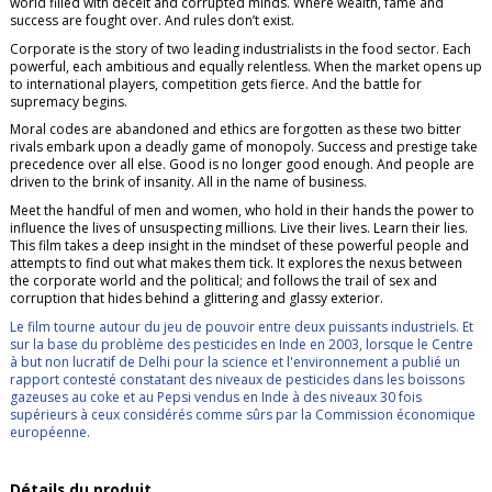
world filled with deceit and corrupted minds. Where wealth, fame and
success are fought over. And rules don’t exist.
Corporate is the story of two leading industrialists in the food sector. Each
powerful, each ambitious and equally relentless. When the market opens up
to international players, competition gets fierce. And the battle for
supremacy begins.
Moral codes are abandoned and ethics are forgotten as these two bitter
rivals embark upon a deadly game of monopoly. Success and prestige take
precedence over all else. Good is no longer good enough. And people are
driven to the brink of insanity. All in the name of business.
Meet the handful of men and women, who hold in their hands the power to
influence the lives of unsuspecting millions. Live their lives. Learn their lies.
This film takes a deep insight in the mindset of these powerful people and
attempts to find out what makes them tick. It explores the nexus between
the corporate world and the political; and follows the trail of sex and
corruption that hides behind a glittering and glassy exterior.
Le film tourne autour du jeu de pouvoir entre deux puissants industriels. Et
sur la base du problème des pesticides en Inde en 2003, lorsque le Centre
à but non lucratif de Delhi pour la science et l'environnement a publié un
rapport contesté constatant des niveaux de pesticides dans les boissons
gazeuses au coke et au Pepsi vendus en Inde à des niveaux 30 fois
supérieurs à ceux considérés comme sûrs par la Commission économique
européenne.
Détails du produit