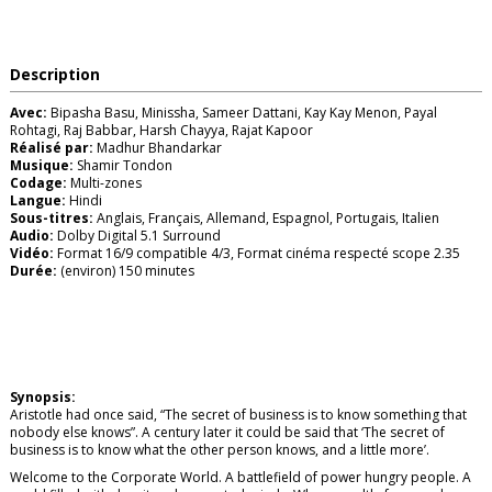
Description
Avec:
Bipasha Basu, Minissha, Sameer Dattani, Kay Kay Menon, Payal
Rohtagi, Raj Babbar, Harsh Chayya, Rajat Kapoor
Réalisé par:
Madhur Bhandarkar
Musique:
Shamir Tondon
Codage:
Multi-zones
Langue:
Hindi
Sous-titres:
Anglais, Français, Allemand, Espagnol, Portugais, Italien
Audio:
Dolby Digital 5.1 Surround
Vidéo:
Format 16/9 compatible 4/3, Format cinéma respecté scope 2.35
Durée:
(environ) 150 minutes
Synopsis:
Aristotle had once said, “The secret of business is to know something that
nobody else knows”. A century later it could be said that ‘The secret of
business is to know what the other person knows, and a little more’.
Welcome to the Corporate World. A battlefield of power hungry people. A