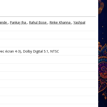
pande
,
Pankaj Jha
,
Rahul Bose
,
Rinke Khanna
,
Yashpal
c écran 4-3), Dolby Digital 5.1, NTSC