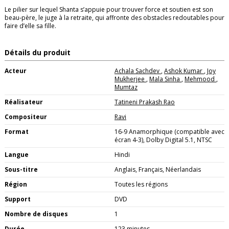
Le pilier sur lequel Shanta s’appuie pour trouver force et soutien est son
beau‑père, le juge à la retraite, qui affronte des obstacles redoutables pour
faire d’elle sa fille.
Détails du produit
Acteur
Achala Sachdev
,
Ashok Kumar
,
Joy
Mukherjee
,
Mala Sinha
,
Mehmood
,
Mumtaz
Réalisateur
Tatineni Prakash Rao
Compositeur
Ravi
Format
16-9 Anamorphique (compatible avec
écran 4-3), Dolby Digital 5.1, NTSC
Langue
Hindi
Sous-titre
Anglais, Français, Néerlandais
Région
Toutes les régions
Support
DVD
Nombre de disques
1
Durée
123 minutes