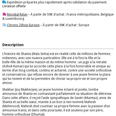
Expédition préparée plus rapidement après validation du paiement.
Livraison offerte
Mondial Relay
– À partir de 59€ d'achat : France métropolitaine, Belgique
& Luxembourg
Chrono 2Shop Europe
– À partir de 99€ d'achat : Europe
Description
L’histoire de Shanta (Mala Sinha) est en réalité celle de millions de femmes
indiennes, avec une nuance particulière. Elle est à la fois la fille et la
belle‑fille de la même maison et du même homme : un juge à la retraite
(Ashok Kumar) qui lui accorde cette place à la fois honorable et unique au
terme d’un long combat, continu et acharné, contre une société orthodoxe
et conservatrice, qui refuse encore de donner à une jeune femme la place
qui lui revient et de lui permettre de choisir sa propre vie et son propre
amour.
Shekhar (Joy Mukherjee), un jeune homme éclairé et poète, tombe
amoureux de Shanta en connaissant parfaitement sa situation de détresse.
Dans cette affaire, il reçoit l’aide sympathique de Savitri (Mumtaz), amie de
Shanta et sa belle‑sœur, mariée à un bon à rien nommé Mahesh
(Mehmood). Mahesh doit courtiser sa propre femme avec la passion d’un
amoureux transi, et dans cette poursuite, il est soutenu par son père,
homme orthodoxe (Dhumal).