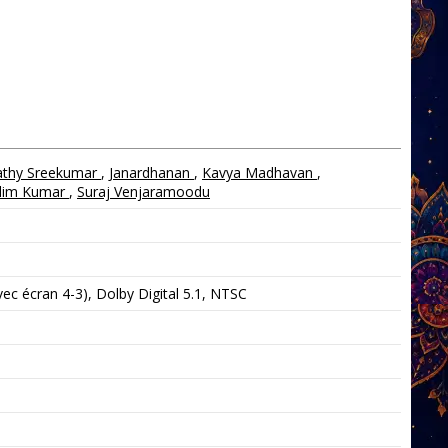
athy Sreekumar
,
Janardhanan
,
Kavya Madhavan
,
lim Kumar
,
Suraj Venjaramoodu
c écran 4-3), Dolby Digital 5.1, NTSC