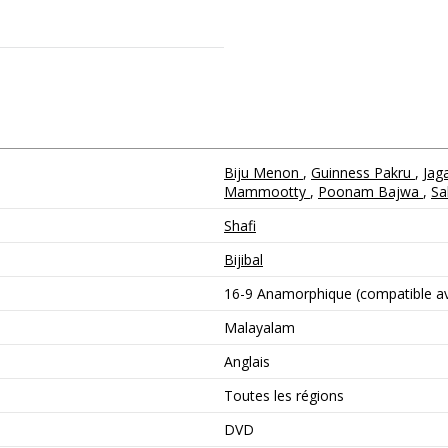
Biju Menon
,
Guinness Pakru
,
Jag
Mammootty
,
Poonam Bajwa
,
Sa
Shafi
Bijibal
16-9 Anamorphique (compatible ave
Malayalam
Anglais
Toutes les régions
DVD