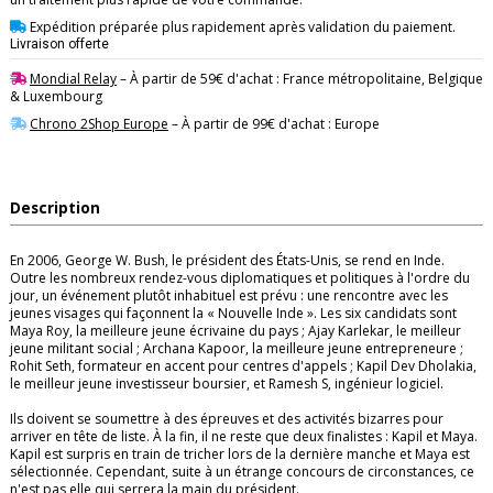
Expédition préparée plus rapidement après validation du paiement.
Livraison offerte
Mondial Relay
– À partir de 59€ d'achat : France métropolitaine, Belgique
& Luxembourg
Chrono 2Shop Europe
– À partir de 99€ d'achat : Europe
Description
En 2006, George W. Bush, le président des États-Unis, se rend en Inde.
Outre les nombreux rendez-vous diplomatiques et politiques à l'ordre du
jour, un événement plutôt inhabituel est prévu : une rencontre avec les
jeunes visages qui façonnent la « Nouvelle Inde ». Les six candidats sont
Maya Roy, la meilleure jeune écrivaine du pays ; Ajay Karlekar, le meilleur
jeune militant social ; Archana Kapoor, la meilleure jeune entrepreneure ;
Rohit Seth, formateur en accent pour centres d'appels ; Kapil Dev Dholakia,
le meilleur jeune investisseur boursier, et Ramesh S, ingénieur logiciel.
Ils doivent se soumettre à des épreuves et des activités bizarres pour
arriver en tête de liste. À la fin, il ne reste que deux finalistes : Kapil et Maya.
Kapil est surpris en train de tricher lors de la dernière manche et Maya est
sélectionnée. Cependant, suite à un étrange concours de circonstances, ce
n'est pas elle qui serrera la main du président.