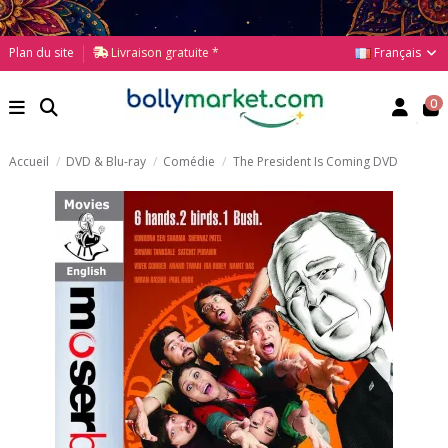
Français
Plan du site
Livraison gratuite *
0
Accueil
DVD & Blu-ray
Comédie
The President Is Coming DVD