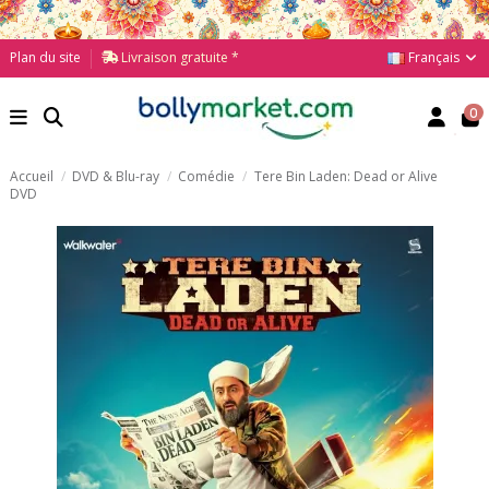
Français
Plan du site
Livraison gratuite *
0
Accueil
DVD & Blu-ray
Comédie
Tere Bin Laden: Dead or Alive
DVD