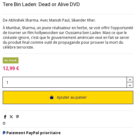
Tere Bin Laden: Dead or Alive DVD
De Abhishek Sharma. Avec Manish Paul, Sikander Kher.
À Mumbai, Sharma, un jeune réalisateur en herbe, se voit offrir l’opportunité
de tourner un film hollywoodien sur Oussama ben Laden. Mais ce que le
cinéaste ignore, c’est que le gouvernement américain veut en fait se servir
du produit final comme outil de propagande pour prouver la mort du
célèbre terroriste.
En Stock
12,99 €
Ajouter au panier
¤
Paiement PayPal prioritaire