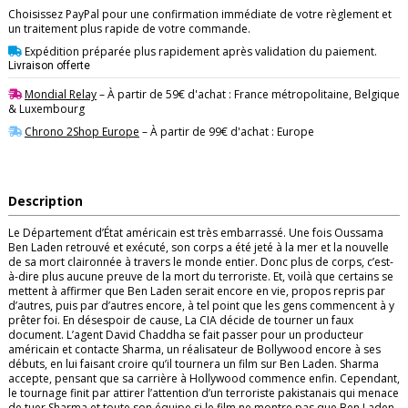
Choisissez PayPal pour une confirmation immédiate de votre règlement et
un traitement plus rapide de votre commande.
Expédition préparée plus rapidement après validation du paiement.
Livraison offerte
Mondial Relay
– À partir de 59€ d'achat : France métropolitaine, Belgique
& Luxembourg
Chrono 2Shop Europe
– À partir de 99€ d'achat : Europe
Description
Le Département d’État américain est très embarrassé. Une fois Oussama
Ben Laden retrouvé et exécuté, son corps a été jeté à la mer et la nouvelle
de sa mort claironnée à travers le monde entier. Donc plus de corps, c’est-
à-dire plus aucune preuve de la mort du terroriste. Et, voilà que certains se
mettent à affirmer que Ben Laden serait encore en vie, propos repris par
d’autres, puis par d’autres encore, à tel point que les gens commencent à y
prêter foi. En désespoir de cause, La CIA décide de tourner un faux
document. L’agent David Chaddha se fait passer pour un producteur
américain et contacte Sharma, un réalisateur de Bollywood encore à ses
débuts, en lui faisant croire qu’il tournera un film sur Ben Laden. Sharma
accepte, pensant que sa carrière à Hollywood commence enfin. Cependant,
le tournage finit par attirer l’attention d’un terroriste pakistanais qui menace
de tuer Sharma et toute son équipe si le film ne montre pas que Ben Laden