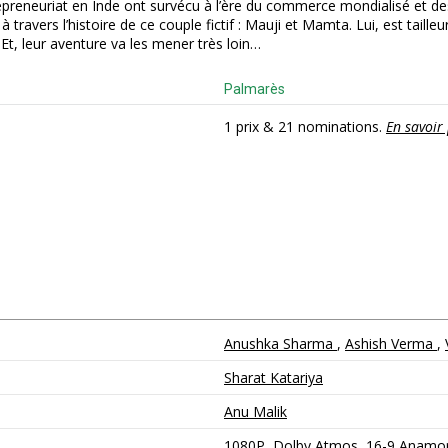
ntrepreneuriat en Inde ont survécu à l’ère du commerce mondialisé et d
ers l’histoire de ce couple fictif : Mauji et Mamta. Lui, est tailleur et 
. Et, leur aventure va les mener très loin…
Palmarès
1 prix & 21 nominations.
En savoir 
Anushka Sharma
,
Ashish Verma
,
Sharat Katariya
Anu Malik
1080P, Dolby Atmos, 16-9 Anamor