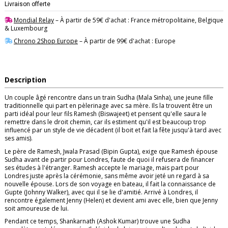
Livraison offerte
Mondial Relay
– À partir de 59€ d'achat : France métropolitaine, Belgique
& Luxembourg
Chrono 2Shop Europe
– À partir de 99€ d'achat : Europe
Description
Un couple âgé rencontre dans un train Sudha (Mala Sinha), une jeune fille
traditionnelle qui part en pèlerinage avec sa mère. Ils la trouvent être un
parti idéal pour leur fils Ramesh (Biswajeet) et pensent qu'elle saura le
remettre dans le droit chemin, car ils estiment qu'il est beaucoup trop
influencé par un style de vie décadent (il boit et fait la fête jusqu'à tard avec
ses amis).
Le père de Ramesh, Jwala Prasad (Bipin Gupta), exige que Ramesh épouse
Sudha avant de partir pour Londres, faute de quoi il refusera de financer
ses études à l'étranger. Ramesh accepte le mariage, mais part pour
Londres juste après la cérémonie, sans même avoir jeté un regard à sa
nouvelle épouse. Lors de son voyage en bateau, il fait la connaissance de
Gupte (Johnny Walker), avec qui il se lie d'amitié. Arrivé à Londres, il
rencontre également Jenny (Helen) et devient ami avec elle, bien que Jenny
soit amoureuse de lui.
Pendant ce temps, Shankarnath (Ashok Kumar) trouve une Sudha