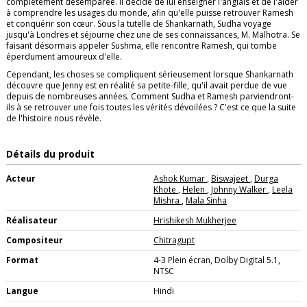
complètement désemparée. Il décide de lui enseigner l'anglais et de l'aider
à comprendre les usages du monde, afin qu'elle puisse retrouver Ramesh
et conquérir son cœur. Sous la tutelle de Shankarnath, Sudha voyage
jusqu'à Londres et séjourne chez une de ses connaissances, M. Malhotra. Se
faisant désormais appeler Sushma, elle rencontre Ramesh, qui tombe
éperdument amoureux d'elle.
Cependant, les choses se compliquent sérieusement lorsque Shankarnath
découvre que Jenny est en réalité sa petite-fille, qu'il avait perdue de vue
depuis de nombreuses années. Comment Sudha et Ramesh parviendront-
ils à se retrouver une fois toutes les vérités dévoilées ? C'est ce que la suite
de l'histoire nous révèle.
Détails du produit
Acteur
Ashok Kumar
,
Biswajeet
,
Durga
Khote
,
Helen
,
Johnny Walker
,
Leela
Mishra
,
Mala Sinha
Réalisateur
Hrishikesh Mukherjee
Compositeur
Chitragupt
Format
4-3 Plein écran, Dolby Digital 5.1,
NTSC
Langue
Hindi