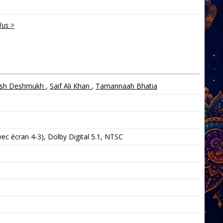
lus >
eish Deshmukh
,
Saif Ali Khan
,
Tamannaah Bhatia
c écran 4-3), Dolby Digital 5.1, NTSC