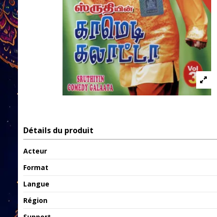
Détails du produit
Acteur
Format
Langue
Région
Support