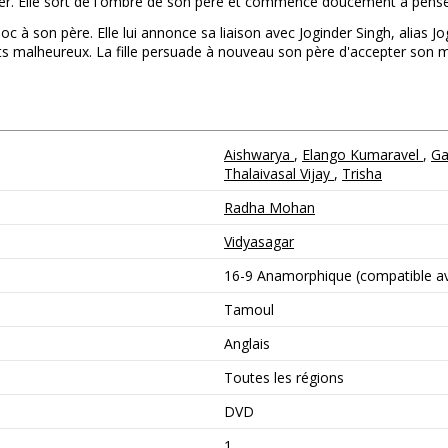
pter. Elle sort de l'ombre de son père et commence doucement à pens
c à son père. Elle lui annonce sa liaison avec Joginder Singh, alias 
 malheureux. La fille persuade à nouveau son père d'accepter son ma
Aishwarya
,
Elango Kumaravel
,
Ga
Thalaivasal Vijay
,
Trisha
Radha Mohan
Vidyasagar
16-9 Anamorphique (compatible ave
Tamoul
Anglais
Toutes les régions
DVD
1