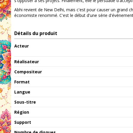
s'opposer à ses projets. Finalement, elle le persuade d'acce
Abhi revient de New Delhi, mais c'est pour causer un grand cho
économiste renommé. C'est le début d'une série d'événements
Détails du produit
Acteur
Réalisateur
Compositeur
Format
Langue
Sous-titre
Région
Support
Nombre de disques