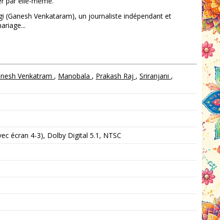
er par elle-même.
Jogi (Ganesh Venkataram), un journaliste indépendant et
riage...
nesh Venkatram
,
Manobala
,
Prakash Raj
,
Sriranjani
,
c écran 4-3), Dolby Digital 5.1, NTSC