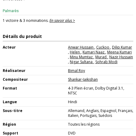
Palmarès
1 victoire & 3 nominations.
En savoir plus >
Détails du produit
Acteur
Anwar Hussain
,
Cuckoo
,
Dilip Kumar
,
Helen
,
Kumari Naaz
,
Meena Kumari
,
Minu Mumtaz
,
Murad
,
Nazir Hussain
,
Nigar Sultana
,
Sohrab Modi
Réalisateur
Bimal Roy
Compositeur
Shankar-Jaikishan
Format
4-3 Plein écran, Dolby Digital 3.1,
NTSC
Langue
Hindi
Sous-titre
Allemand, Anglais, Espagnol, Français,
Italien, Portugais, Suédois
Région
Toutes les régions
Support
DVD