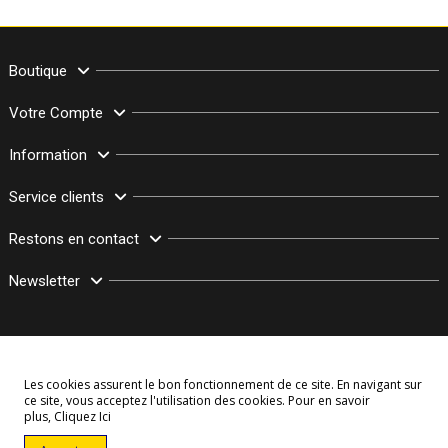
Boutique
Votre Compte
Information
Service clients
Restons en contact
Newsletter
Les cookies assurent le bon fonctionnement de ce site. En navigant sur
ce site, vous acceptez l'utilisation des cookies. Pour en savoir
plus,
Cliquez Ici
© Copyright 2003–2026 Bollymarket.com - Tous Droits Réservés