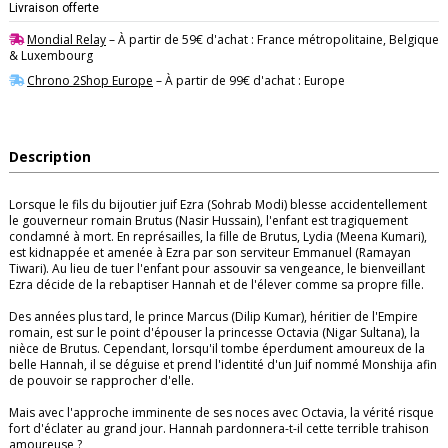
Livraison offerte
Mondial Relay
– À partir de 59€ d'achat : France métropolitaine, Belgique
& Luxembourg
Chrono 2Shop Europe
– À partir de 99€ d'achat : Europe
Description
Lorsque le fils du bijoutier juif Ezra (Sohrab Modi) blesse accidentellement
le gouverneur romain Brutus (Nasir Hussain), l'enfant est tragiquement
condamné à mort. En représailles, la fille de Brutus, Lydia (Meena Kumari),
est kidnappée et amenée à Ezra par son serviteur Emmanuel (Ramayan
Tiwari). Au lieu de tuer l'enfant pour assouvir sa vengeance, le bienveillant
Ezra décide de la rebaptiser Hannah et de l'élever comme sa propre fille.
Des années plus tard, le prince Marcus (Dilip Kumar), héritier de l'Empire
romain, est sur le point d'épouser la princesse Octavia (Nigar Sultana), la
nièce de Brutus. Cependant, lorsqu'il tombe éperdument amoureux de la
belle Hannah, il se déguise et prend l'identité d'un Juif nommé Monshija afin
de pouvoir se rapprocher d'elle.
Mais avec l'approche imminente de ses noces avec Octavia, la vérité risque
fort d'éclater au grand jour. Hannah pardonnera-t-il cette terrible trahison
amoureuse ?