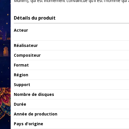
Munim), qui est intimement convaincue qu'il est l'homme qui 
Détails du produit
Acteur
Réalisateur
Compositeur
Format
Région
Support
Nombre de disques
Durée
Année de production
Pays d'origine