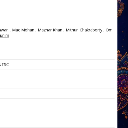
hawan
,
Mac Mohan
,
Mazhar Khan
,
Mithun Chakraborty
,
Om
Munim
 NTSC