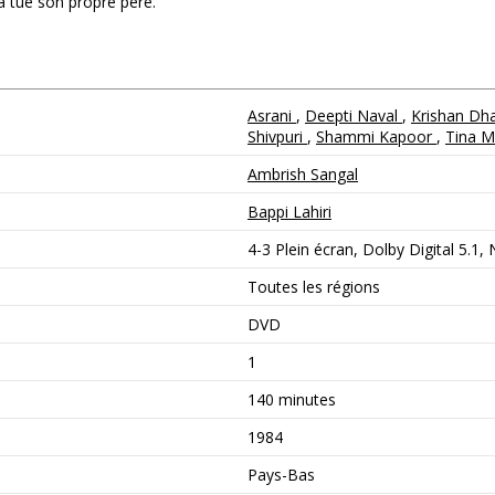
a tué son propre père.
Asrani
,
Deepti Naval
,
Krishan D
Shivpuri
,
Shammi Kapoor
,
Tina 
Ambrish Sangal
Bappi Lahiri
4-3 Plein écran, Dolby Digital 5.1,
Toutes les régions
DVD
1
140 minutes
1984
Pays-Bas