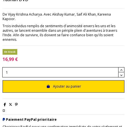
De Vijay Krishna Acharya. Avec Akshay Kumar, Saif Ali Khan, Kareena
Kapoor.
Trois individus remplis de sentiments d'animosité envers les uns et les
autres, se lancent ensemble dans un périple plein d'aventures à travers
l'Inde. Afin de survivre, ils doivent se faire confiance bien qu'ils soient
ennemis.
En Stock
16,99 €
Ajouter au panier
¤
Paiement PayPal prioritaire
Choisissez PayPal pour une confirmation immédiate de votre règlement et