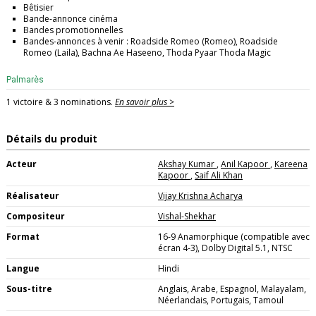
Bêtisier
Bande-annonce cinéma
Bandes promotionnelles
Bandes-annonces à venir : Roadside Romeo (Romeo), Roadside
Romeo (Laila), Bachna Ae Haseeno, Thoda Pyaar Thoda Magic
Palmarès
1 victoire & 3 nominations.
En savoir plus >
Détails du produit
Acteur
Akshay Kumar
,
Anil Kapoor
,
Kareena
Kapoor
,
Saif Ali Khan
Réalisateur
Vijay Krishna Acharya
Compositeur
Vishal-Shekhar
Format
16-9 Anamorphique (compatible avec
écran 4-3), Dolby Digital 5.1, NTSC
Langue
Hindi
Sous-titre
Anglais, Arabe, Espagnol, Malayalam,
Néerlandais, Portugais, Tamoul