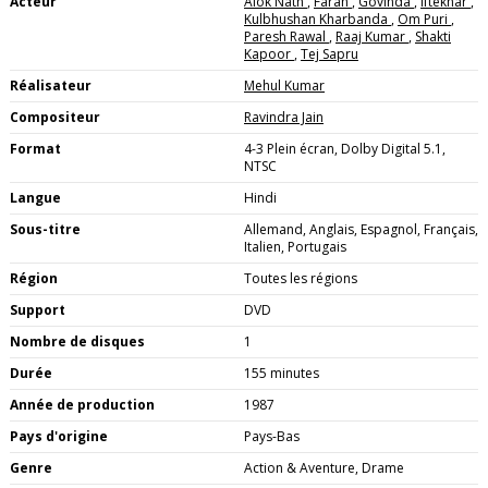
Acteur
Alok Nath
,
Farah
,
Govinda
,
Iftekhar
,
Kulbhushan Kharbanda
,
Om Puri
,
Paresh Rawal
,
Raaj Kumar
,
Shakti
Kapoor
,
Tej Sapru
Réalisateur
Mehul Kumar
Compositeur
Ravindra Jain
Format
4-3 Plein écran, Dolby Digital 5.1,
NTSC
Langue
Hindi
Sous-titre
Allemand, Anglais, Espagnol, Français,
Italien, Portugais
Région
Toutes les régions
Support
DVD
Nombre de disques
1
Durée
155 minutes
Année de production
1987
Pays d'origine
Pays-Bas
Genre
Action & Aventure, Drame