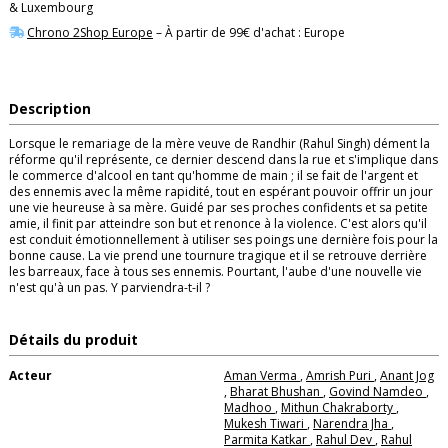
& Luxembourg
Chrono 2Shop Europe
– À partir de 99€ d'achat : Europe
Description
Lorsque le remariage de la mère veuve de Randhir (Rahul Singh) dément la
réforme qu'il représente, ce dernier descend dans la rue et s'implique dans
le commerce d'alcool en tant qu'homme de main ; il se fait de l'argent et
des ennemis avec la même rapidité, tout en espérant pouvoir offrir un jour
une vie heureuse à sa mère. Guidé par ses proches confidents et sa petite
amie, il finit par atteindre son but et renonce à la violence. C'est alors qu'il
est conduit émotionnellement à utiliser ses poings une dernière fois pour la
bonne cause. La vie prend une tournure tragique et il se retrouve derrière
les barreaux, face à tous ses ennemis. Pourtant, l'aube d'une nouvelle vie
n'est qu'à un pas. Y parviendra-t-il ?
Détails du produit
Acteur
Aman Verma
,
Amrish Puri
,
Anant Jog
,
Bharat Bhushan
,
Govind Namdeo
,
Madhoo
,
Mithun Chakraborty
,
Mukesh Tiwari
,
Narendra Jha
,
Parmita Katkar
,
Rahul Dev
,
Rahul