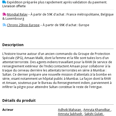
Expédition préparée plus rapidement après validation du paiement.
Livraison offerte
Mondial Relay
– À partir de 59€ d'achat : France métropolitaine, Belgique
& Luxembourg
Chrono 2Shop Europe
– À partir de 99€ d'achat : Europe
Description
L'histoire tourne autour d'un ancien commando du Groupe de Protection
Spéciale (SPG), Amaan Malik, dont la femme et la fille sont tuées lors d'un
attentat terroriste. Des agents indiens travaillant pour la RAW (le service de
renseignement extérieur de l'Inde) contactent Amaan pour collaborer à la
traque du cerveau derrière les attentats terroristes en série à Mumbai :
Sultan. Ce dernier prépare une nouvelle mission d'attentats à la bombe en
série, visant notamment un hôpital public à Mumbai. La façon dont la RAW
et Amaan, soutenus par le Bureau du Renseignement indien, parviennent à
infiltrer la pègre pour atteindre Sultan constitue le reste de l'intrigue.
Détails du produit
Acteur
Adhvik Mahajan
,
Amruta Khanvilkar
,
Amruta Subhash
,
Sakshi Gulati
,