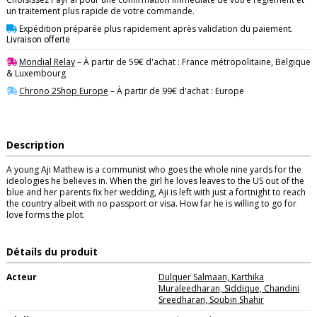
un traitement plus rapide de votre commande.
Expédition préparée plus rapidement après validation du paiement.
Livraison offerte
Mondial Relay
– À partir de 59€ d'achat : France métropolitaine, Belgique
& Luxembourg
Chrono 2Shop Europe
– À partir de 99€ d'achat : Europe
Description
A young Aji Mathew is a communist who goes the whole nine yards for the
ideologies he believes in. When the girl he loves leaves to the US out of the
blue and her parents fix her wedding, Aji is left with just a fortnight to reach
the country albeit with no passport or visa. How far he is willing to go for
love forms the plot.
Détails du produit
Acteur
Dulquer Salmaan, Karthika
Muraleedharan, Siddique, Chandini
Sreedharan, Soubin Shahir