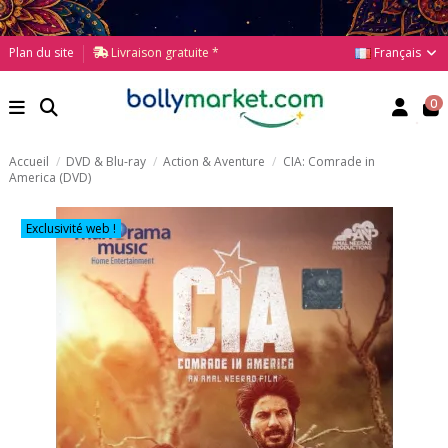
Français
Plan du site
Livraison gratuite *
0
Accueil
DVD & Blu-ray
Action & Aventure
CIA: Comrade in
America (DVD)
Exclusivité web !