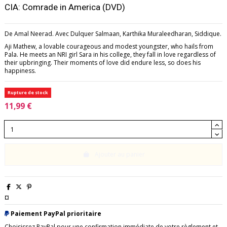
CIA: Comrade in America (DVD)
De Amal Neerad. Avec Dulquer Salmaan, Karthika Muraleedharan, Siddique.
Aji Mathew, a lovable courageous and modest youngster, who hails from
Pala. He meets an NRI girl Sara in his college, they fall in love regardless of
their upbringing. Their moments of love did endure less, so does his
happiness.
Rupture de stock
11,99 €
Ajouter au panier
¤
Paiement PayPal prioritaire
Choisissez PayPal pour une confirmation immédiate de votre règlement et