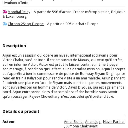
Livraison offerte
Mondial Relay
– À partir de 59€ d'achat : France métropolitaine, Belgique
& Luxembourg
Chrono 2Shop Europe
– À partir de 99€ d'achat : Europe
Description
Arjun est un assassin qui opère au niveau international et travaille pour
Victor Chaku, basé en Inde. Il est amoureux de Manasi, qui veut qu'il arrête,
et il en informe Victor. Victor est prêt à le laisser partir, et même à payer
son mariage, à condition qu'il effectue une dernière mission. Arjun l'accepte
et s'apprête à tuer le commissaire de police de Bombay Shyam Singh qui se
rend en train à Kaliyapur pour rendre visite à un ami malade. Arjun parvient
à obtenir une place en face de Shyam mais constate que ses mouvements
sont surveillés par un homme de Victor, David D'Souza, qui est également à
bord. Arjun entreprend alors d'accomplir sa tâche horrible sans savoir
qu'un passager, Rajeev Chowdhary, n'est pas celui qu'il prétend être.
Détails du produit
Acteur
Amar Sidhu
,
Anant Jog
,
Navni Parihar
,
Sumona Chakravarti