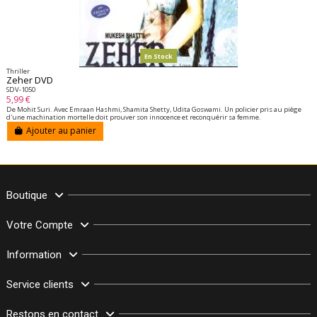
En Stock
Thriller
Zeher DVD
SDV-1050
5,99 €
De Mohit Suri. Avec Emraan Hashmi, Shamita Shetty, Udita Goswami. Un policier pris au piège
d'une machination mortelle doit prouver son innocence et reconquérir sa femme.
Ajouter au panier
Boutique
Votre Compte
Information
Service clients
Restons en contact