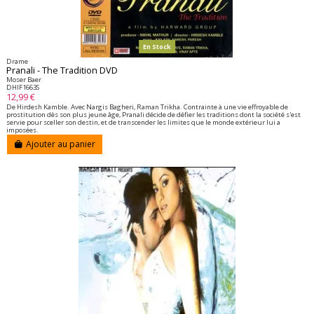
En Stock
Drame
Pranali - The Tradition DVD
Moser Baer
DHIF1663S
12,99 €
De Hirdesh Kamble. Avec Nargis Bagheri, Raman Trikha. Contrainte à une vie effroyable de
prostitution dès son plus jeune âge, Pranali décide de défier les traditions dont la société s'est
servie pour sceller son destin, et de transcender les limites que le monde extérieur lui a
imposées.
Ajouter au panier