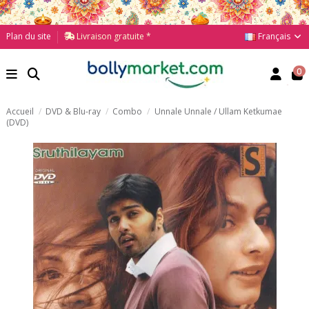
Français
Plan du site
Livraison gratuite *
0
Accueil
DVD & Blu-ray
Combo
Unnale Unnale / Ullam Ketkumae
(DVD)