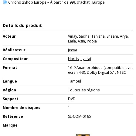
Chrono 2Shop Europe
– À partir de 99€ d'achat : Europe
Détails du produit
Acteur
Vinay, Sadha, Tanisha, Shaam, Arya,
Laila, Asin, Pooja
Réalisateur
Jeeva
Compositeur
Harris Jayaraj
Format
16-9 Anamorphique (compatible avec
écran 4-3), Dolby Digital 5.1, NTSC
Langue
Tamoul
Région
Toutes les régions
Support
DVD
Nombre de disques
1
Référence
SL-COM-0165
Marque