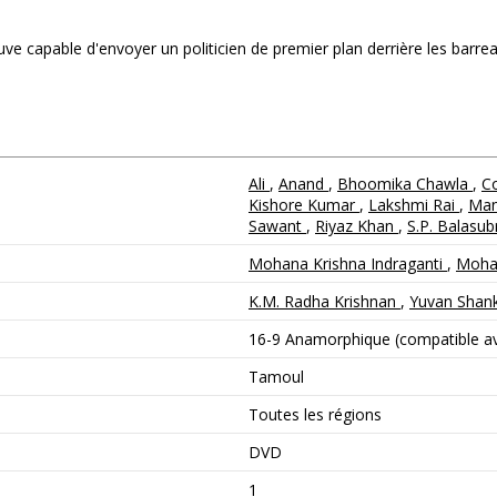
e capable d'envoyer un politicien de premier plan derrière les barreau
Ali
,
Anand
,
Bhoomika Chawla
,
C
Kishore Kumar
,
Lakshmi Rai
,
Man
Sawant
,
Riyaz Khan
,
S.P. Balas
Mohana Krishna Indraganti
,
Mohan
K.M. Radha Krishnan
,
Yuvan Shank
16-9 Anamorphique (compatible ave
Tamoul
Toutes les régions
DVD
1