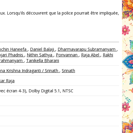
x. Lorsqu'ils découvrent que la police pourrait être impliquée,
ochin Haneefa
,
Daniel Balaji
,
Dharmavarapu Subramanyam
,
jari Phadnis
,
Nithin Sathya
,
Ponvannan
,
Raja Abel
,
Rakhi
ubrahmanyam
,
Tanikella Bharani
a Krishna Indraganti / Srinath
,
Srinath
ar Raja
c écran 4-3), Dolby Digital 5.1, NTSC