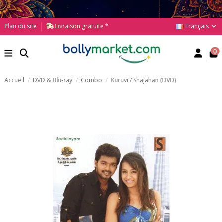
Français
Plan du site
Livraison gratuite *
0
Accueil
DVD & Blu-ray
Combo
Kuruvi / Shajahan (DVD)