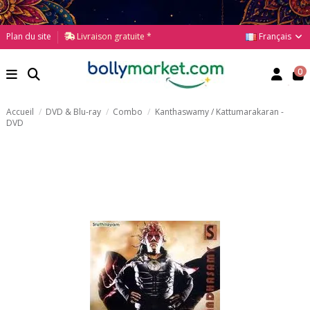
Français
Plan du site
Livraison gratuite *
0
Accueil
DVD & Blu-ray
Combo
Kanthaswamy / Kattumarakaran -
DVD