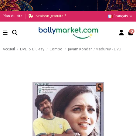
Français
Plan du site
Livraison gratuite *
0
Accueil
DVD & Blu-ray
Combo
Jayam Kondan / Madurey - DVD