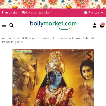
Français
Plan du site
Livraison gratuite *
0
Accueil
DVD & Blu-ray
Combo
Chottanikarai Amman / Maruthu
Pandi IPS (DVD)