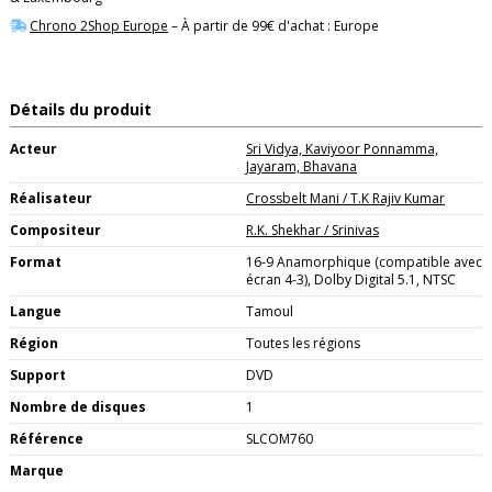
Chrono 2Shop Europe
– À partir de 99€ d'achat : Europe
Détails du produit
Acteur
Sri Vidya, Kaviyoor Ponnamma,
Jayaram, Bhavana
Réalisateur
Crossbelt Mani / T.K Rajiv Kumar
Compositeur
R.K. Shekhar / Srinivas
Format
16-9 Anamorphique (compatible avec
écran 4-3), Dolby Digital 5.1, NTSC
Langue
Tamoul
Région
Toutes les régions
Support
DVD
Nombre de disques
1
Référence
SLCOM760
Marque