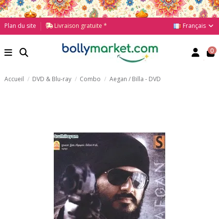
Français
Plan du site
Livraison gratuite *
0
Accueil
DVD & Blu-ray
Combo
Aegan / Billa - DVD