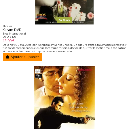
En Stock
Thriller
Karam DVD
Eros International
DVD-E1001
13,99 €
De Sanjay Gupta. Avec John Abraham, Priyanka Chopra. Un tueur à gages, traumatisé après avoir
tué accidentellement quelqu’un lors d’une mission, décide de quitter le métier, mais son patron
kidnappe sa femme et lui impose une dernière mission.
Ajouter au panier