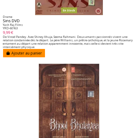
En Stock
Drame
Sins DVD
Yash Raj Films
YRD-60163
9,99 €
De Vinod Pandey. Avec Shiney Ahuja, Seema Rahmani. Deux amants passionnés vivent une
relation condamnée dès le départ. Le père Williams, un prêtre catholique, et la jeune Rosemary
entament au départ une relation apparemment innocente, mais celle‑ci devient très vite
intensément physique.
Ajouter au panier