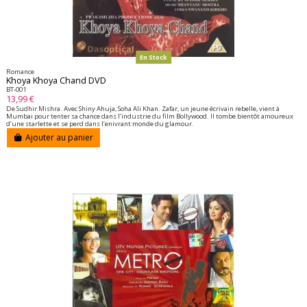
En Stock
Romance
Khoya Khoya Chand DVD
BT-001
13,99 €
De Sudhir Mishra. Avec Shiny Ahuja, Soha Ali Khan. Zafar, un jeune écrivain rebelle, vient à
Mumbai pour tenter sa chance dans l’industrie du film Bollywood. Il tombe bientôt amoureux
d’une starlette et se perd dans l’enivrant monde du glamour.
Ajouter au panier