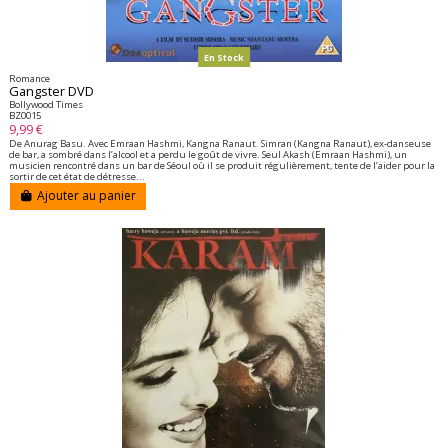
En Stock
Romance
Gangster DVD
Bollywood Times
BZ0015
9,99 €
De Anurag Basu. Avec Emraan Hashmi, Kangna Ranaut. Simran (Kangna Ranaut), ex-danseuse
de bar, a sombré dans l’alcool et a perdu le goût de vivre. Seul Akash (Emraan Hashmi), un
musicien rencontré dans un bar de Séoul où il se produit régulièrement, tente de l’aider pour la
sortir de cet état de détresse...
Ajouter au panier