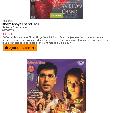
En Stock
Romance
Khoya Khoya Chand DVD
Reliance Entertainment
893563003
13,99 €
De Sudhir Mishra. Avec Shiny Ahuja, Soha Ali Khan. Zafar, un jeune écrivain rebelle, vient à
Mumbai pour tenter sa chance dans l’industrie du film Bollywood. Il tombe bientôt amoureux
d’une starlette et se perd dans l’enivrant monde du glamour.
Ajouter au panier