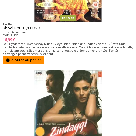
En Stock
Thriller
Bhool Bhulaiyaa DVD
Eros International
DVD-E1329
16,99 €
De Priyadarshan. Avec Akshay Kumar, Vidya Balan. Siddharth, Indien vivant aux États-Unis,
décide de visiter sa ville natale avec sa nouvelle épouse. Malgré les avertissements de sa famille,
ils insistent pour séjourner dans la maison ancestrale prétendument hantée. Bientôt
d'étranges phénomènes surviennent.
Ajouter au panier