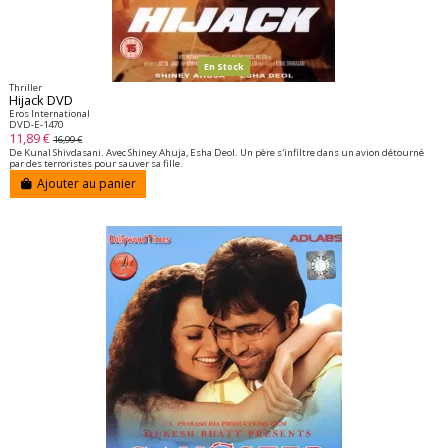
En Stock
Thriller
Hijack DVD
Eros International
DVD-E-1470
11,89 €
16,99 €
De Kunal Shivdasani. Avec Shiney Ahuja, Esha Deol. Un père s'infiltre dans un avion détourné
par des terroristes pour sauver sa fille.
Ajouter au panier