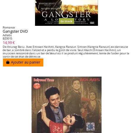
En Stock
Romance
Gangster DVD
Adlabs
BZ0015
14,99 €
De Anurag Basu. Avec Emraan Hashmi, Kangna Ranaut. Simran (Kangna Ranaut), ex-danseuse
de bar, a sombré dans l’alcool et a perdu le goût de vivre. Seul Akash (Emraan Hashmi), un
musicien rencontré dans un bar de Séoul où il se produit régulièrement, tente de l’aider pour la
sortir de cet état de détresse...
Ajouter au panier