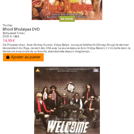
En Stock
Thriller
Bhool Bhulaiyaa DVD
Bollywood Times
DVD-E-1464
14,99 €
De Priyadarshan. Avec Akshay Kumar, Vidya Balan. Lorsque Siddharth (Shiney Ahuja) le dernier
descendant du Raja, revient des USA avec sa jeune épouse Avni (Vidya Balan), il s’installe dans la
demeure ancestrale de sa famille, abandonnée depuis longtemps...
Ajouter au panier