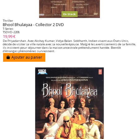
En Stock
Thriller
Bhool Bhulaiyaa - Collector 2 DVD
T-Series
TSDVD-2208
19,99 €
De Priyadarshan. Avec Akshay Kumar, Vidya Balan. Siddharth, Indien vivant aux États-Unis,
décide de visiter sa ville natale avec sa nouvelle épouse. Malgré les avertissements de sa famille,
ils insistent pour séjourner dans la maison ancestrale prétendument hantée. Bientôt
d'étranges phénomènes surviennent.
Ajouter au panier