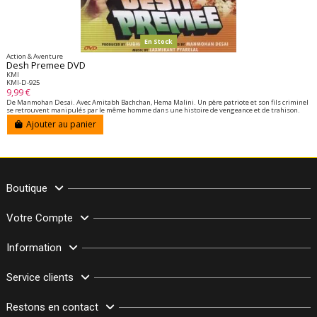
En Stock
Action & Aventure
Desh Premee DVD
KMI
KMI-D-925
9,99 €
De Manmohan Desai. Avec Amitabh Bachchan, Hema Malini. Un père patriote et son fils criminel
se retrouvent manipulés par le même homme dans une histoire de vengeance et de trahison.
Ajouter au panier
Boutique
Votre Compte
Information
Service clients
Restons en contact