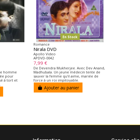
En Stock
Romance
Nirala DVD
Apollo Video
APDVD-0042
7,99 €
De Devendra Mukherjee. Avec Dev Anand,
une homme
Madhubala. Un jeune médecin tente de
née pour
sauver la femme qu'il aime, mariée de
é à tort et
force à un roi impitoyable.
.
Ajouter au panier