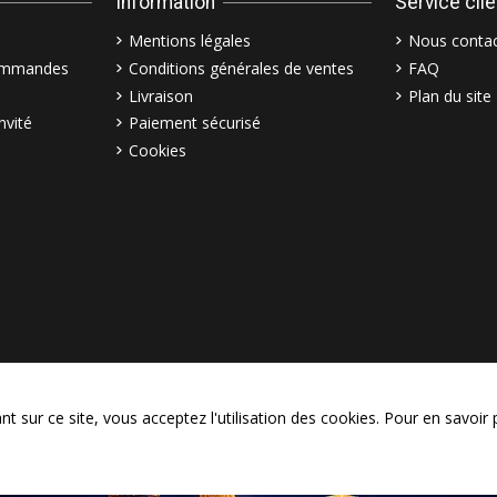
Information
Service cli
Mentions légales
Nous contac
commandes
Conditions générales de ventes
FAQ
Livraison
Plan du site
nvité
Paiement sécurisé
Cookies
© Copyright 2003–2026 Bollymar
 sur ce site, vous acceptez l'utilisation des cookies. Pour en savoir 