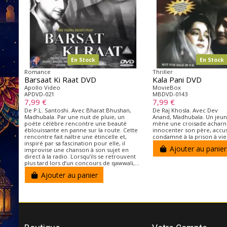
En Stock
En Stock
Romance
Thriller
Barsaat Ki Raat DVD
Kala Pani DVD
Apollo Video
MovieBox
APDVD-021
MBDVD-0143
7,99 €
7,99 €
De P.L. Santoshi. Avec Bharat Bhushan,
De Raj Khosla. Avec Dev
Madhubala. Par une nuit de pluie, un
Anand, Madhubala. Un je
poète célèbre rencontre une beauté
mène une croisade achar
éblouissante en panne sur la route. Cette
innocenter son père, accus
rencontre fait naître une étincelle et,
condamné à la prison à vie
inspiré par sa fascination pour elle, il
Ajouter au panier
improvise une chanson à son sujet en
direct à la radio. Lorsqu’ils se retrouvent
plus tard lors d’un concours de qawwali,...
Ajouter au panier