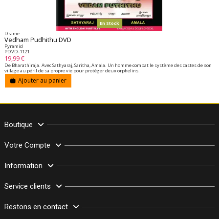
En Stock
Drame
Vedham Pudhithu DVD
Pyramid
PDVD-1121
19,99 €
De Bharathiraja. Avec Sathyaraj, Saritha, Amala. Un homme combat le système des castes de son
village au péril de sa propre vie pour protéger deux orphelins.
Ajouter au panier
Boutique
Votre Compte
Information
Service clients
Restons en contact