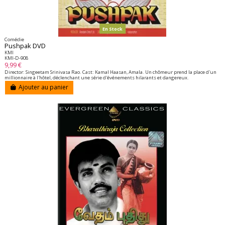
En Stock
Comédie
Pushpak DVD
KMI
KMI-D-908
9,99 €
Director: Singeetam Srinivasa Rao. Cast: Kamal Haasan, Amala. Un chômeur prend la place d'un
millionnaire à l'hôtel, déclenchant une série d'événements hilarants et dangereux.
Ajouter au panier