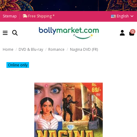
English
Sitemap
Free Shipping *
0
Home
DVD & Blu-ray
Romance
Nagina DVD (FR)
Online only