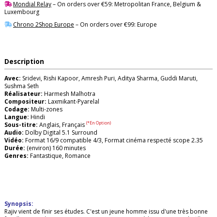
Mondial Relay
– On orders over €59: Metropolitan France, Belgium &
Luxembourg
Chrono 2Shop Europe
– On orders over €99: Europe
Description
Avec:
Sridevi, Rishi Kapoor, Amresh Puri, Aditya Sharma, Guddi Maruti,
Sushma Seth
Réalisateur:
Harmesh Malhotra
Compositeur:
Laxmikant-Pyarelal
Codage:
Multi-zones
Langue:
Hindi
(*En Option)
Sous-titre:
Anglais, Français
Audio:
Dolby Digital 5.1 Surround
Vidéo:
Format 16/9 compatible 4/3, Format cinéma respecté scope 2.35
Durée:
(environ) 160 minutes
Genres:
Fantastique, Romance
Synopsis:
Rajiv vient de finir ses études. C'est un jeune homme issu d'une très bonne