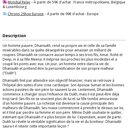
Mondial Relay
– À partir de 59€ d'achat : France métropolitaine, Belgique
& Luxembourg
Chrono 2Shop Europe
– À partir de 99€ d'achat : Europe
Description
Un homme pauvre, Dhansukh, rend sa propre vie et celle de sa famille
misérables dans sa quête désespérée pour amasser un milliard de
roupies. Dhansukh ne consacre aucun temps à ses trois fils, Amar, Rohit et
Deep, ni à sa fille Meena. Il méprise ses proches les plus modestes et a
coupé les ponts avec eux. Un jour, un homme entre dans la vie de
Dhansukh et prétend être la personnification de son propre malheur
("Dukh").
Dhansukh finit par atteindre son objectif financier, mais se retrouve à
l'hôpital des suites d'une crise cardiaque. Son épouse Suman et les bonnes
actions passées de son père lui sauvent la vie. Lentement, Dhansukh
commence à changer sous l'influence de Dukh, mais il est peut-être déjà
trop tard. Ses fils ne se soucient plus de lui et sa fille tombe amoureuse
d'un homme pauvre. La richesse est devenue la cause principale des
malheurs de Dhansukh. Ses rivaux commencent à prendre le dessus sur lui,
et il finit par perdre sa femme et son père. Même Dukh souhaite le quitter,
estimant que Dhansukh n'a plus besoin de lui. Cependant, avant de partir,
Dukh lui révèle la véritable signification de la vie et du bonheur. Dhansukh
saura-t-il retenir cette importante leçon ?