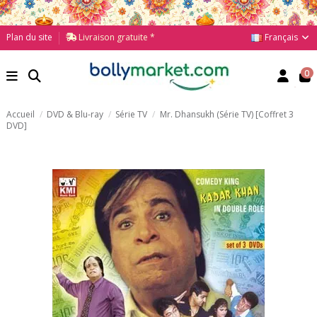
Français
Plan du site
Livraison gratuite *
0
Accueil
DVD & Blu-ray
Série TV
Mr. Dhansukh (Série TV) [Coffret 3
DVD]