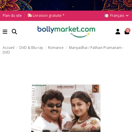
Français
Plan du site
Livraison gratuite *
0
Accueil
DVD & Blu-ray
Romance
Mariyadhai / Pathavi Pramanam -
DVD