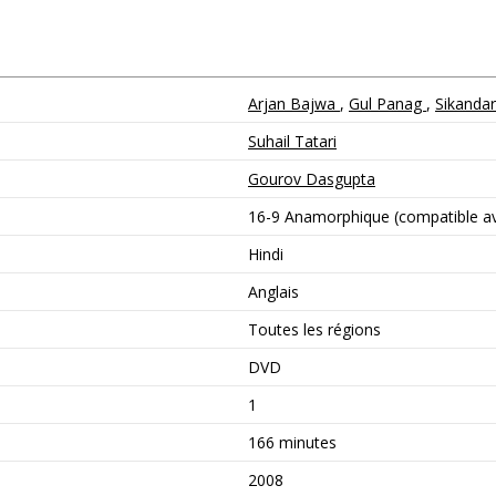
Arjan Bajwa
,
Gul Panag
,
Sikanda
Suhail Tatari
Gourov Dasgupta
16-9 Anamorphique (compatible ave
Hindi
Anglais
Toutes les régions
DVD
1
166 minutes
2008