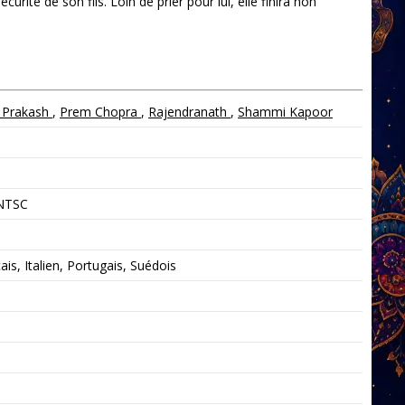
ité de son fils. Loin de prier pour lui, elle finira non
Prakash
,
Prem Chopra
,
Rajendranath
,
Shammi Kapoor
 NTSC
is, Italien, Portugais, Suédois