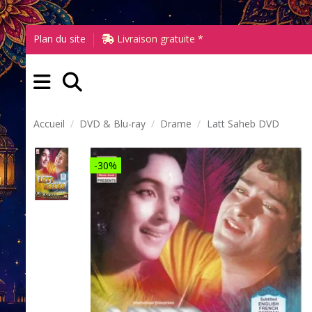
Plan du site
Livraison gratuite *
Accueil
DVD & Blu-ray
Drame
Latt Saheb DVD
-30%