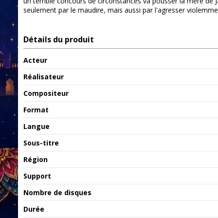
un terrible concours de circonstances va pousser la mère de Jan
seulement par le maudire, mais aussi par l'agresser violemme
Détails du produit
Acteur
Réalisateur
Compositeur
Format
Langue
Sous-titre
Région
Support
Nombre de disques
Durée