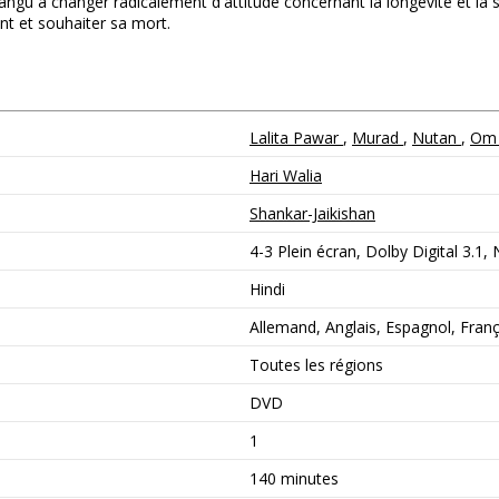
gu à changer radicalement d'attitude concernant la longévité et la sécur
nt et souhaiter sa mort.
Lalita Pawar
,
Murad
,
Nutan
,
Om 
Hari Walia
Shankar-Jaikishan
4-3 Plein écran, Dolby Digital 3.1,
Hindi
Allemand, Anglais, Espagnol, França
Toutes les régions
DVD
1
140 minutes