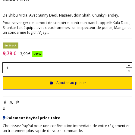
De Shibu Mitra. Avec Sunny Deol, Naseeruddin Shah, Chunky Pandey.
Pour se venger de la mort de son père, contre un bandit appelé Kala Daku,
Shankar fait équipe avec deux hommes : un inspecteur de police, Mangal et
un condamné fugitif, Vijay...
En Stock
9,79 €
13,99 €
-30%
Ajouter au panier
¤
Paiement PayPal prioritaire
Choisissez PayPal pour une confirmation immédiate de votre règlement et
un traitement plus rapide de votre commande.