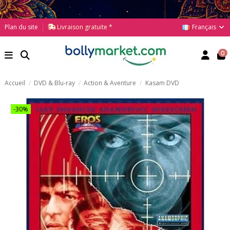
Français
Plan du site
Livraison gratuite *
0
Accueil
DVD & Blu-ray
Action & Aventure
Kasam DVD
-30%