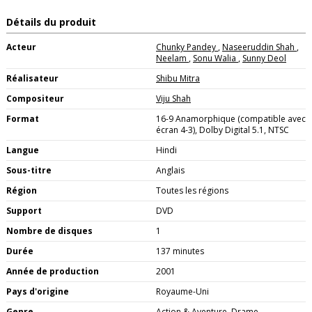
Détails du produit
Acteur
Chunky Pandey
,
Naseeruddin Shah
,
Neelam
,
Sonu Walia
,
Sunny Deol
Réalisateur
Shibu Mitra
Compositeur
Viju Shah
Format
16-9 Anamorphique (compatible avec
écran 4-3), Dolby Digital 5.1, NTSC
Langue
Hindi
Sous-titre
Anglais
Région
Toutes les régions
Support
DVD
Nombre de disques
1
Durée
137 minutes
Année de production
2001
Pays d'origine
Royaume-Uni
Genre
Action & Aventure, Drame