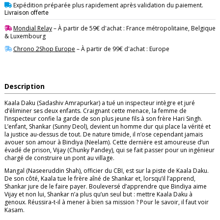
Expédition préparée plus rapidement après validation du paiement.
Livraison offerte
Mondial Relay
– À partir de 59€ d'achat : France métropolitaine, Belgique
& Luxembourg
Chrono 2Shop Europe
– À partir de 99€ d'achat : Europe
Description
Kaala Daku (Sadashiv Amrapurkar) a tué un inspecteur intègre et juré
d’éliminer ses deux enfants. Craignant cette menace, la femme de
l’inspecteur confie la garde de son plus jeune fils à son frère Hari Singh.
L’enfant, Shankar (Sunny Deol), devient un homme dur qui place la vérité et
la justice au‑dessus de tout. De nature timide, il n’ose cependant jamais
avouer son amour à Bindiya (Neelam). Cette dernière est amoureuse d’un
évadé de prison, Vijay (Chunky Pandey), qui se fait passer pour un ingénieur
chargé de construire un pont au village.
​Mangal (Naseeruddin Shah), officier du CBI, est sur la piste de Kaala Daku.
De son côté, Kaala tue le frère aîné de Shankar et, lorsqu’il l’apprend,
Shankar jure de le faire payer. Bouleversé d’apprendre que Bindiya aime
Vijay et non lui, Shankar n’a plus qu’un seul but : mettre Kaala Daku à
genoux. Réussira‑t‑il à mener à bien sa mission ? Pour le savoir, il faut voir
Kasam.